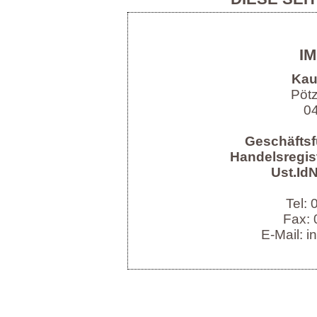
I
Kau
Pöt
04
Geschäftsf
Handelsregist
Ust.IdN
Tel:
Fax: 
E-Mail: i