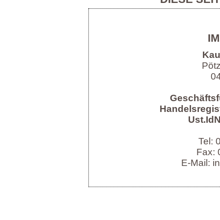
I
Kau
Pöt
04
Geschäftsf
Handelsregist
Ust.IdN
Tel:
Fax: 
E-Mail: i