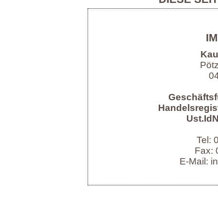
I
Kau
Pöt
04
Geschäftsf
Handelsregist
Ust.IdN
Tel:
Fax: 
E-Mail: i