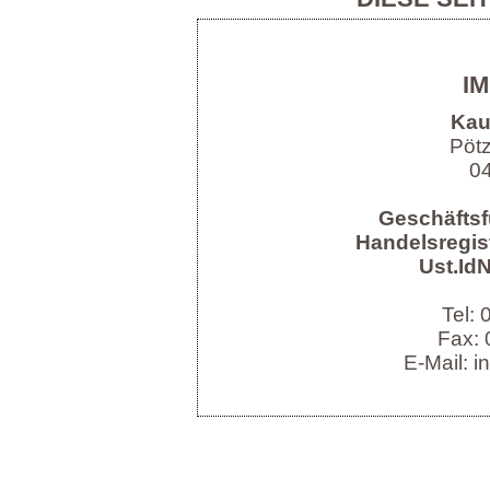
I
Kau
Pöt
04
Geschäftsf
Handelsregist
Ust.IdN
Tel:
Fax: 
E-Mail: i