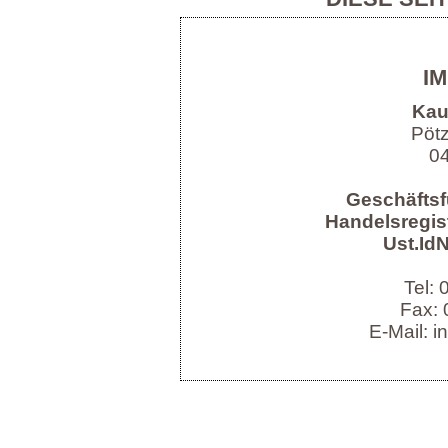
I
Kau
Pöt
04
Geschäftsf
Handelsregist
Ust.IdN
Tel:
Fax: 
E-Mail: i