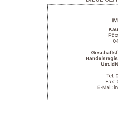
I
Kau
Pöt
04
Geschäftsf
Handelsregist
Ust.IdN
Tel:
Fax: 
E-Mail: i